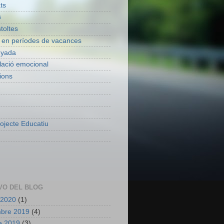
ats
s
toltes
 en períodes de vacances
nyada
lació emocional
ions
ojecte Educatiu
VO DEL BLOG
 2020
(1)
mbre 2019
(4)
e 2019
(3)