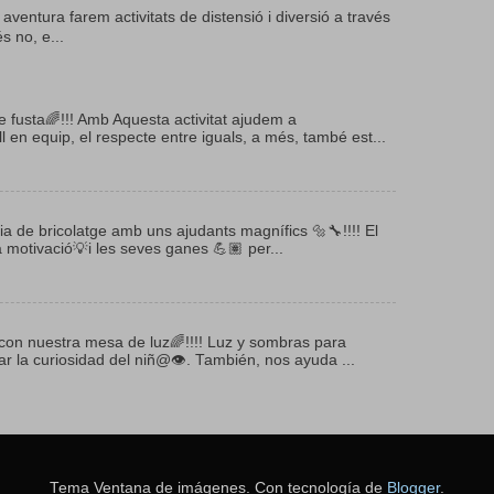
 aventura farem activitats de distensió i diversió a través
s no, e...
fusta🌈!!! Amb Aquesta activitat ajudem a
l en equip, el respecte entre iguals, a més, també est...
ia de bricolatge amb uns ajudants magnífics 🔩🔧!!!! El
a motivació💡i les seves ganes 💪🏽 per...
con nuestra mesa de luz🌈!!!! Luz y sombras para
 la curiosidad del niñ@👁. También, nos ayuda ...
Tema Ventana de imágenes. Con tecnología de
Blogger
.