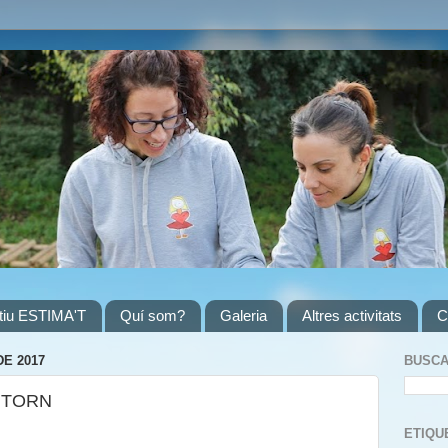
atiu ESTIMA'T
Quí som?
Galeria
Altres activitats
C
E 2017
BUSCA
NTORN
ETIQU