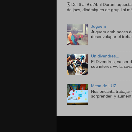
🗓 Del 6 al 9 d’Abril Durant aquesta
de jocs, dinàmiques de grup i si mé
Juguem
Juguem amb peces de 
desenvolupar el trebal
Un divendres....
El Divendres, va ser d
seu interés 👀, la sev
Mesa de LUZ
Nos encanta trabajar 
sorprender y aumentar