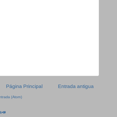
Página Principal
Entrada antigua
ntrada (Atom)
a📣