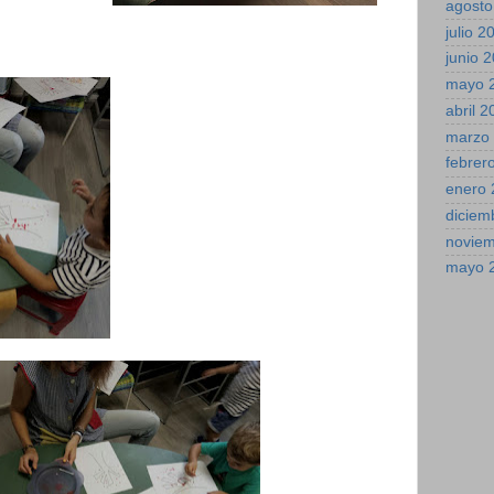
agosto
julio 2
junio 
mayo 
abril 
marzo
febrer
enero 
diciem
novie
mayo 