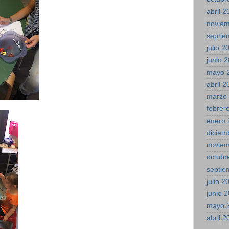
abril 
novie
septie
julio 2
junio 
mayo 
abril 
marzo
febrer
enero 
diciem
novie
octubr
septie
julio 2
junio 
mayo 
abril 