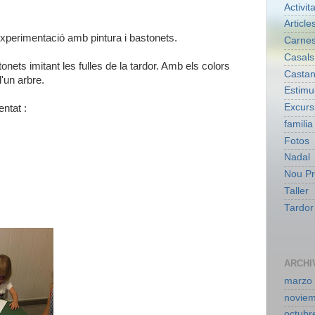
Activit
Article
'experimentació amb pintura i bastonets.
Carnes
Casals
onets imitant les fulles de la tardor. Amb els colors
Casta
d'un arbre.
Estimu
Excurs
ntat :
familia
Fotos
Nadal
Nou Pr
Taller
Tardor
ARCHI
marzo
novie
octubr