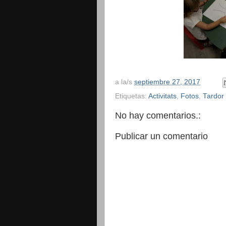
a la/s
septiembre 27, 2017
Etiquetas:
Activitats
,
Fotos
,
Tardor
No hay comentarios.:
Publicar un comentario