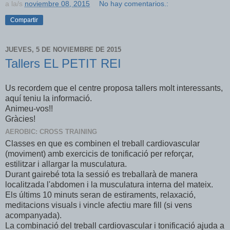
a la/s
noviembre 08, 2015
No hay comentarios.:
Compartir
JUEVES, 5 DE NOVIEMBRE DE 2015
Tallers EL PETIT REI
Us recordem que el centre proposa tallers molt interessants,
aquí teniu la informació.
Animeu-vos!!
Gràcies!
AEROBIC: CROSS TRAINING
Classes en que es combinen el treball cardiovascular
(moviment) amb exercicis de tonificació per reforçar,
estilitzar i allargar la musculatura.
Durant gairebé tota la sessió es treballarà de manera
localitzada l'abdomen i la musculatura interna del mateix.
Els últims 10 minuts seran de estiraments, relaxació,
meditacions visuals i vincle afectiu mare fill (si vens
acompanyada).
La combinació del treball cardiovascular i tonificació ajuda a