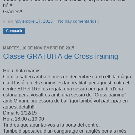
bé!!!
Gràcies!!
a la/s
noviembre 17, 2015
No hay comentarios.:
Compartir
MARTES, 10 DE NOVIEMBRE DE 2015
Classe GRATUÏTA de CrossTraining
Hola, hola mamis...
Com ja sabeu arriba el mes de decembre i amb ell; la màgia
i la il.lusió, on els somnis es fan realitat, per aquest motiu el
centre El Petit Rei us regala una sessió per gaudir d'una
estona per a vosaltres amb una sessió de "Cross training"
amb Miriam; professora de ball (qui també vol participar en
aquest detall)!!!
Dimarts 1/12/15
Hora 18:00 a 19:00
Tindreu que apuntar-vos a la porta del centre.
També disposareu d'un canguratge en anglés per als més