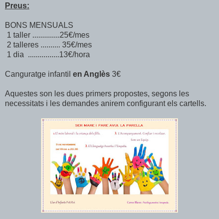
Preus:
BONS MENSUALS
1 taller ..............25€/mes
2 talleres .......... 35€/mes
1 dia ................13€/hora
Canguratge infantil
en Anglès
3€
Aquestes son les dues primers propostes, segons les
necessitats i les demandes anirem configurant els cartells.