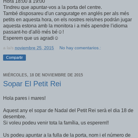
Hora 18:00 a 19:00
Tindreu que apuntar-vos a la porta del centre.
També disposareu d'un canguratge en anglés per als més
petits en aquesta hora, on els nostres reis/nes podrán jugar
aquesta estona amb la monitora i a més apendre l'idioma
passant-ho d'allò més bé☺️!
Esperem que us agradi☺️
a la/s
noviembre 25, 2015
No hay comentarios.:
Compartir
MIÉRCOLES, 18 DE NOVIEMBRE DE 2015
Sopar El Petit Rei
Hola pares i mares!
Aquest any el sopar de Nadal del Petit Rei serà el dia 18 de
desembre.
Si voleu podeu venir tota la família, us esperem!!
Us podeu apuntar a la fulla de la porta, nom i el número de