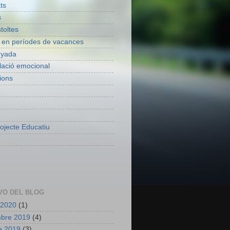
ats
s
toltes
 en períodes de vacances
nyada
lació emocional
ions
ojecte Educatiu
VO DEL BLOG
 2020
(1)
mbre 2019
(4)
e 2019
(3)