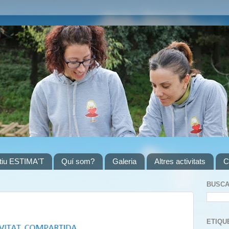
atiu ESTIMA'T
Quí som?
Galeria
Altres activitats
C
BUSCA
ETIQU