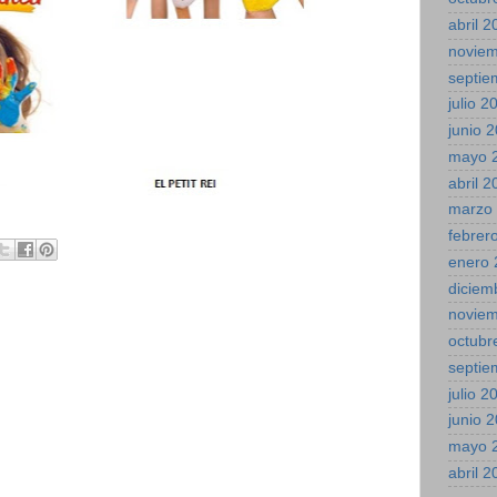
abril 
novie
septie
julio 2
junio 
mayo 
abril 
marzo
febrer
enero 
diciem
novie
octubr
septie
julio 2
junio 
mayo 
abril 