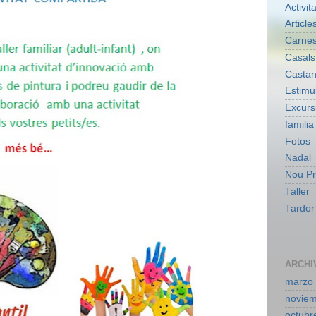
Activit
Article
Carnes
Casals
Casta
Estimu
Excurs
familia
Fotos
Nadal
Nou Pr
Taller
Tardor
ARCHI
marzo
novie
octubr