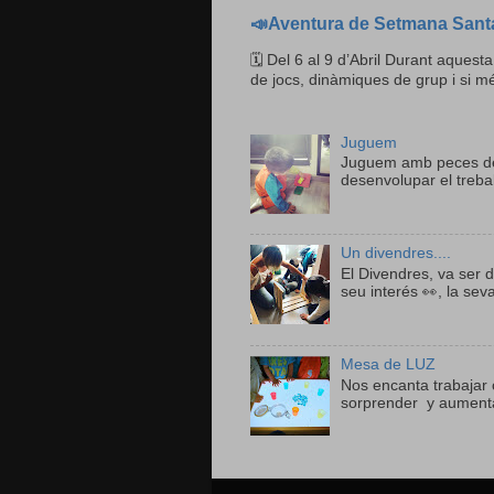
📣Aventura de Setmana Sant
🗓 Del 6 al 9 d’Abril Durant aquesta
de jocs, dinàmiques de grup i si mé
Juguem
Juguem amb peces de 
desenvolupar el trebal
Un divendres....
El Divendres, va ser d
seu interés 👀, la sev
Mesa de LUZ
Nos encanta trabajar 
sorprender y aumentar