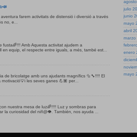
agosto
a📣
julio 2
junio 
 aventura farem activitats de distensió i diversió a través
s no, e...
mayo 
abril 
marzo
fusta🌈!!! Amb Aquesta activitat ajudem a
febrer
l en equip, el respecte entre iguals, a més, també est...
enero 
diciem
novie
mayo 
ia de bricolatge amb uns ajudants magnífics 🔩🔧!!!! El
a motivació💡i les seves ganes 💪🏽 per...
con nuestra mesa de luz🌈!!!! Luz y sombras para
 la curiosidad del niñ@👁. También, nos ayuda ...