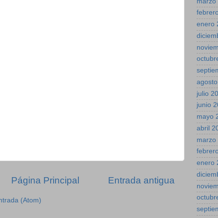
marzo
febrer
enero 
diciem
novie
octubr
septie
agosto
julio 2
junio 
mayo 
abril 
marzo
febrer
enero 
diciem
Página Principal
Entrada antigua
novie
octubr
ntrada (Atom)
septie