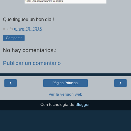
Que tingueu un bon dia!!
a la/s
mayo 26, 2015
Compartir
No hay comentarios.:
Publicar un comentario
‹
›
Página Principal
Ver la versión web
Con tecnología de
Blogger
.