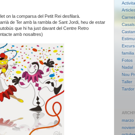
Activit
Article
et on la comparsa del Petit Rei desfilarà.
Carnes
arrià de Ter amb la rambla de Sant Jordi, heu de estar
Casals
'autobús que hi ha just davant del Centre Retro
Casta
ntacte amb nosaltres)
Estimu
Excurs
familia
Fotos
Nadal
Nou Pr
Taller
Tardor
ARCHI
marzo
novie
octubr