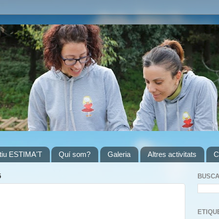
atiu ESTIMA'T
Quí som?
Galeria
Altres activitats
C
5
BUSCA
ETIQU