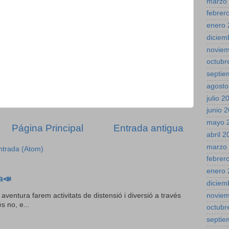
marzo
febrer
enero 
diciem
novie
octubr
septie
agosto
julio 2
junio 
mayo 
Página Principal
Entrada antigua
abril 
marzo
ntrada (Atom)
febrer
enero 
a📣
diciem
novie
 aventura farem activitats de distensió i diversió a través
s no, e...
octubr
septie