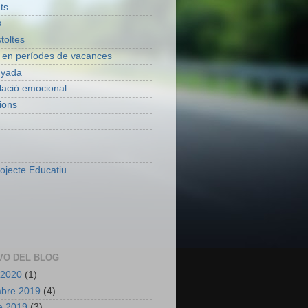
ats
s
toltes
 en períodes de vacances
nyada
lació emocional
ions
ojecte Educatiu
VO DEL BLOG
 2020
(1)
mbre 2019
(4)
e 2019
(3)