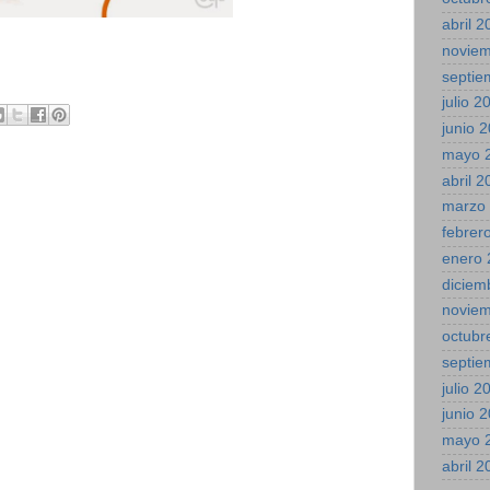
abril 
novie
septie
julio 2
junio 
mayo 
abril 
marzo
febrer
enero 
diciem
novie
octubr
septie
julio 2
junio 
mayo 
abril 