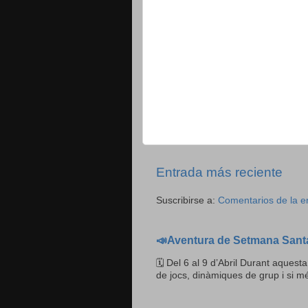
Entrada más reciente
Suscribirse a:
Comentarios de la e
📣Aventura de Setmana Sant
🗓 Del 6 al 9 d’Abril Durant aquesta
de jocs, dinàmiques de grup i si mé